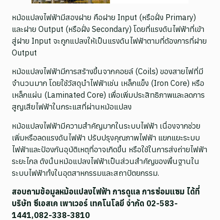
หม้อแปลงไฟฟ้ามีสองฝาย คือฝาย Input (หรือฝั่ง Primary)
และฝาย Output (หรือฝั่ง Secondary) โดยที่แรงดันไฟฟ้าที่เข้า
สู่ฝาย Input จะถูกแปลงให้เป็นแรงดันไฟฟ้าตามที่ต้องการที่ฝาย
Output
หม้อแปลงไฟฟ้ามีการสร้างขึ้นจากคอยล์ (Coils) ของสายไฟที่มี
จำนวนมาก โดยใช้วัสดุนำไฟฟ้าเช่น เหล็กแข็ง (Iron Core) หรือ
เหล็กแผ่น (Laminated Core) เพื่อเพิ่มประสิทธิภาพและลดการ
สูญเสียไฟฟ้าในกระแสที่ผ่านหม้อแปลง
หม้อแปลงไฟฟ้ามีความสำคัญมากในระบบไฟฟ้า เนื่องจากช่วย
เพิ่มหรือลดแรงดันไฟฟ้า ปรับปรุงคุณภาพไฟฟ้า แยกแยะระบบ
ไฟฟ้าและป้องกันอุบัติเหตุที่อาจเกิดขึ้น หรือใช้ในการส่งถ่ายไฟฟ้า
ระยะไกล ดังนั้นหม้อแปลงไฟฟ้าเป็นส่วนสำคัญของพื้นฐานใน
ระบบไฟฟ้าทั้งในอุตสาหกรรมและสถาปัตยกรรม.
สอบถามข้อมูลหม้อแปลงไฟฟ้า การดูแล การซ่อมแซม ได้ที่
บริษัท ซีเอสเค เพาเวอร์ เทคโนโลยี จำกัด 02-583-
1441,082-338-3810