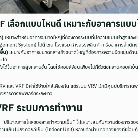
RF เลือกแบบไหนดี เหมาะกับอาคารแบ
n)
เหมาะสำหรับอาคารขนาดใหญ่ที่ต้องการระบบที่มีความแม่นยำสูงและเชื
ement System) ได้ดี เช่น โรงแรม ห้างสรรพสินค้า หรืออาคารสำนัก
ื่น)
เหมาะกับอาคารขนาดกลางถึงขนาดใหญ่ที่ต้องการความยืดหยุ่นด้านก
มได้
ได้ในอาคารสูงหลายชั้น โดยใช้คอยล์ร้อนเพียงไม่กี่ตัวต่อหลายคอยล์เย็น ท
 และ VRF มีค่าใช้จ่ายใกล้เคียงกัน แต่ระบบ VRV มักมีศูนย์บริการเ
่ต้องการการซัพพอร์ตระยะยาว
 VRF ระบบการทำงาน
 “ปริมาณการไหลของสารทำความเย็น” ให้เหมาะสมกับความต้องการของแ
มเย็นไปยังคอยล์เย็น (Indoor Unit) หลายตัวผ่านท่อทองแดงที่เชื่อมถ